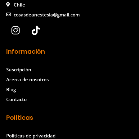
Chile
cosasdeanestesia@gmail.com
I
T
n
i
s
k
Información
t
t
a
o
Suscripción
g
k
Acerca de nosotros
r
Blog
a
Contacto
m
Políticas
Políticas de privacidad