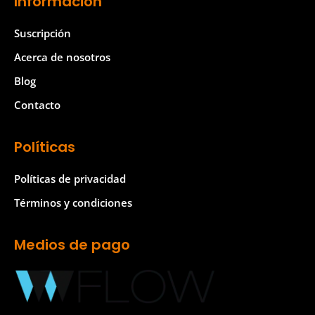
Información
t
t
a
o
Suscripción
g
k
Acerca de nosotros
r
Blog
a
Contacto
m
Políticas
Políticas de privacidad
Términos y condiciones
Medios de pago