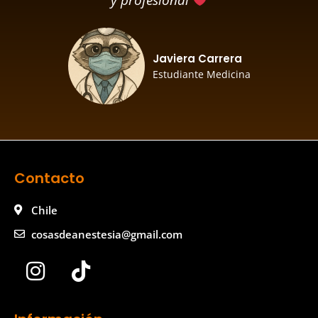
y profesional
Javiera Carrera
Estudiante Medicina
Contacto
Chile
cosasdeanestesia@gmail.com
I
T
n
i
s
k