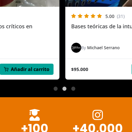
5.00
(31)
Bases teóricas de la intubación endotraqueal
By
Michael Serrano
Añadir al carrito
$
95.000
+
100
+
40,000