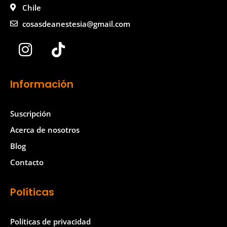
Chile
cosasdeanestesia@gmail.com
I
T
n
i
s
k
Información
t
t
a
o
Suscripción
g
k
Acerca de nosotros
r
Blog
a
Contacto
m
Políticas
Políticas de privacidad