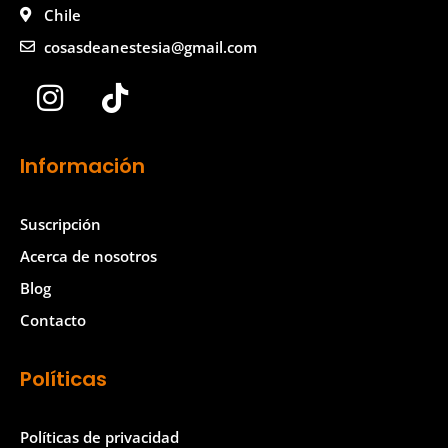
Chile
cosasdeanestesia@gmail.com
I
T
n
i
s
k
Información
t
t
a
o
Suscripción
g
k
Acerca de nosotros
r
Blog
a
Contacto
m
Políticas
Políticas de privacidad