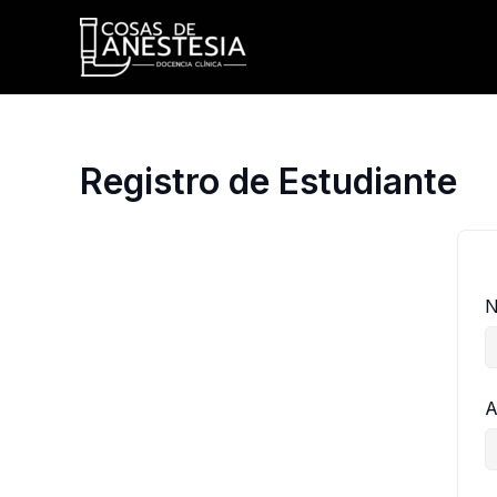
Ir
al
contenido
Registro de Estudiante
N
A